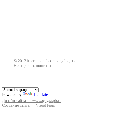
Всех заинтересовавших, просим выслать резуме на
г.Петрозаводск: info@mklogistic-ptz.ru
© 2012 international company logistic
Все права защищены
Powered by
Translate
Дизайн сайта — www.goga.spb.ru
Создание сайта — VisualTeam