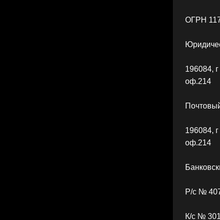
ОГРН 11
Юридичес
196084, г
оф.214
Почтовый
196084, г
оф.214
Банковск
Р/с № 40
К/с № 30