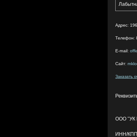
Лабытн
Адрес:
196
Телефон:
E-mail:
off
Сайт:
mklog
Заказать 
Реквизит
ООО "УК 
ИНН/КПП