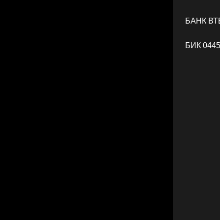
БАНК ВТБ
БИК 044