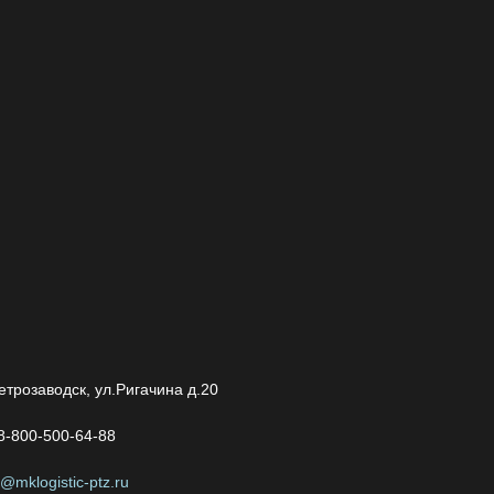
Петрозаводск, ул.Ригачина д.20
8-800-500-64-88
o@mklogistiс-ptz.ru