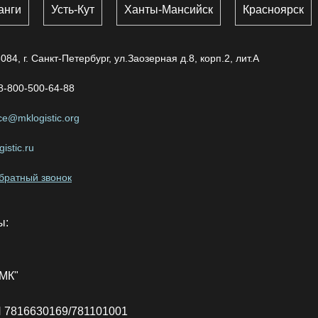
анги
Усть-Кут
Ханты-Мансийск
Красноярск
084, г. Санкт-Петербург, ул.Заозерная д.8, корп.2, лит.А
8-800-500-64-88
ice@mklogistic.org
istic.ru
обратный звонок
ы:
МК"
 7816630169/781101001