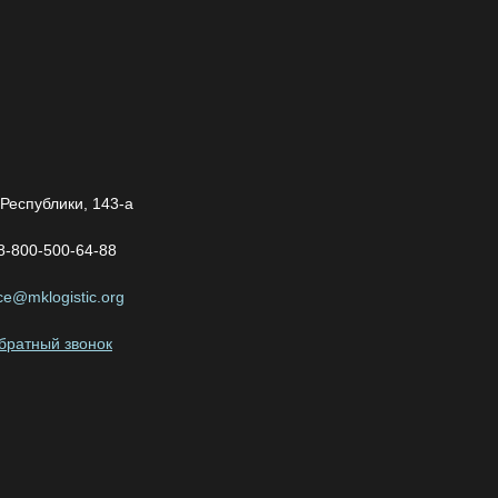
 Республики, 143-а
8-800-500-64-88
ice@mklogistic.org
обратный звонок