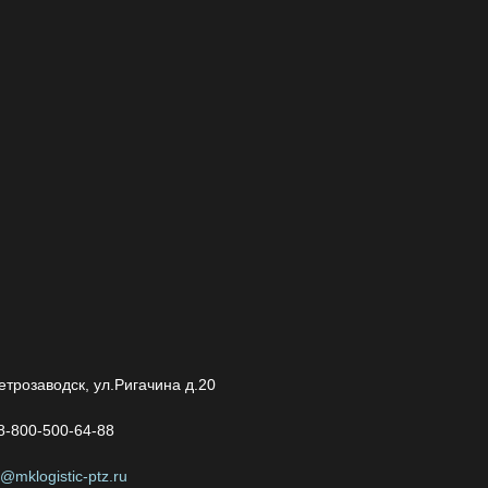
Петрозаводск, ул.Ригачина д.20
8-800-500-64-88
o@mklogistiс-ptz.ru