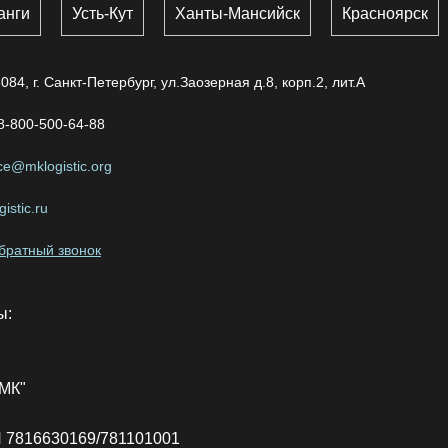
анги
Усть-Кут
Ханты-Мансийск
Красноярск
084, г. Санкт-Петербург, ул.Заозерная д.8, корп.2, лит.А
8-800-500-64-88
ice@mklogistic.org
istic.ru
обратный звонок
ы:
МК"
 7816630169/781101001