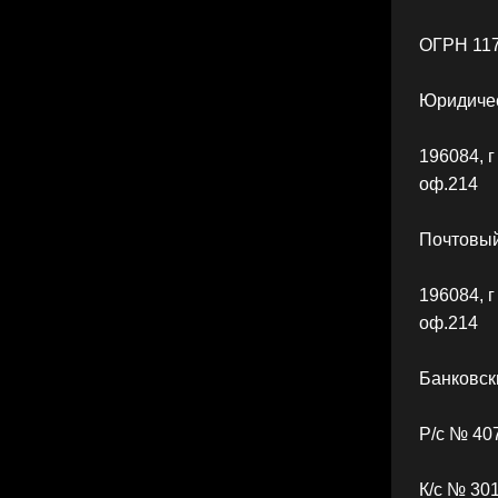
ОГРН 11
Юридичес
196084, г
оф.214
Почтовый
196084, г
оф.214
Банковск
Р/с № 40
К/с № 30