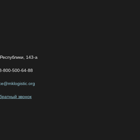
 Республики, 143-а
8-800-500-64-88
ice@mklogistic.org
обратный звонок