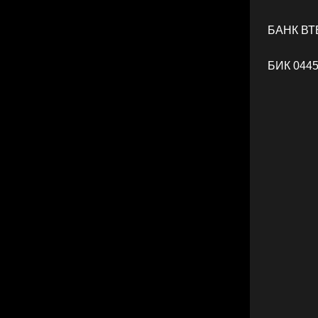
БАНК ВТБ
БИК 044