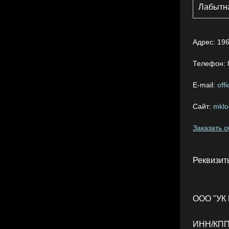
Лабытн
Адрес:
196
Телефон:
E-mail:
off
Сайт:
mklog
Заказать 
Реквизит
ООО "УК 
ИНН/КПП